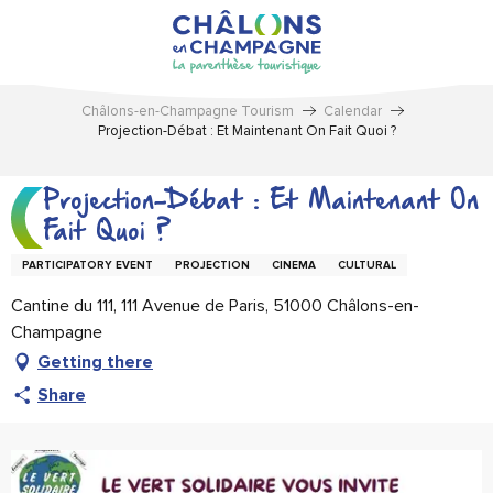
Aller
au
contenu
principal
Châlons-en-Champagne Tourism
Calendar
Projection-Débat : Et Maintenant On Fait Quoi ?
Projection-Débat : Et Maintenant On
Fait Quoi ?
PARTICIPATORY EVENT
PROJECTION
CINEMA
CULTURAL
Cantine du 111, 111 Avenue de Paris, 51000 Châlons-en-
Champagne
Getting there
Share