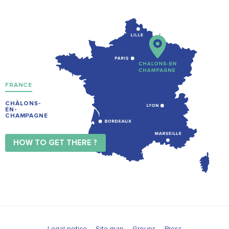
FRANCE
CHÂLONS-
EN-
CHAMPAGNE
HOW TO GET THERE ?
Legal notice
Site map
Groups
Press