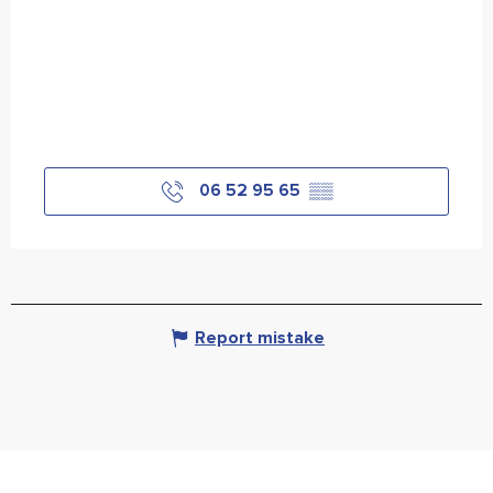
06 52 95 65
▒▒
Report mistake