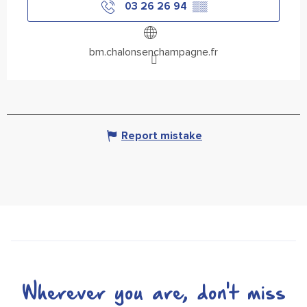
03 26 26 94
▒▒
bm.chalonsenchampagne.fr
Report mistake
Wherever you are, don't miss