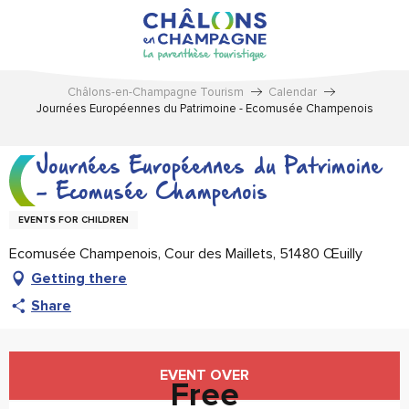
Aller
au
contenu
principal
Châlons-en-Champagne Tourism
Calendar
Journées Européennes du Patrimoine - Ecomusée Champenois
Journées Européennes du Patrimoine
- Ecomusée Champenois
EVENTS FOR CHILDREN
Ecomusée Champenois, Cour des Maillets, 51480 Œuilly
Getting there
Share
Opening hours & contact details
EVENT OVER
Free