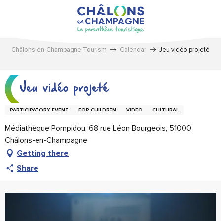
Aller
au
contenu
principal
Châlons-en-Champagne Tourism
Calendar
Jeu vidéo projeté
Jeu vidéo projeté
PARTICIPATORY EVENT
FOR CHILDREN
VIDEO
CULTURAL
Médiathèque Pompidou, 68 rue Léon Bourgeois, 51000
Châlons-en-Champagne
Getting there
Share