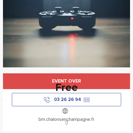
Opening hours & contact details
EVENT OVER
Free
03 26 26 94
▒▒
bm.chalonsenchampagne.fr