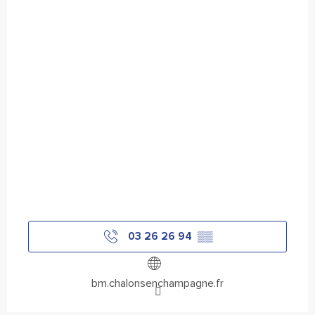
03 26 26 94
▒▒
bm.chalonsenchampagne.fr